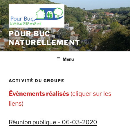
Aller
au
contenu
principal
POUR BUC
NATURELLEMENT
Menu
ACTIVITÉ DU GROUPE
Évènements réalisés
(cliquer sur les
liens)
Réunion publique – 06-03-2020