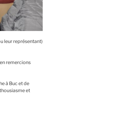
ou leur représentant)
s en remercions
che à Buc et de
nthousiasme et