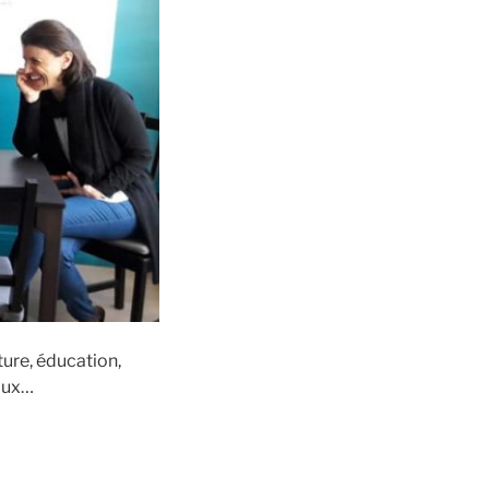
ture, éducation,
caux…