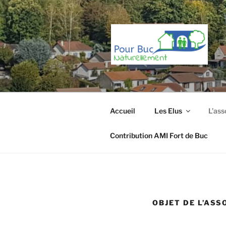
Aller
au
contenu
principal
Accueil
Les Elus
L’ass
Contribution AMI Fort de Buc
OBJET DE L’ASS