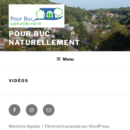
Aller
au
contenu
principal
POUR BUC
NATURELLEMENT
Menu
VIDÉOS
Facebook
Instagram
E-
mail
Mentions légales
Fièrement propulsé par WordPress