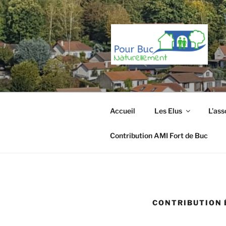
Aller
au
contenu
principal
Accueil
Les Elus
L’ass
Contribution AMI Fort de Buc
CONTRIBUTION 