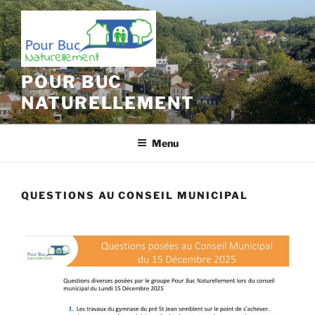
Aller
au
contenu
principal
POUR BUC
NATURELLEMENT
Menu
QUESTIONS AU CONSEIL MUNICIPAL