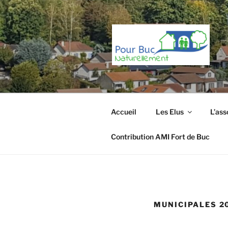
Aller
au
contenu
principal
Accueil
Les Elus
L’ass
Contribution AMI Fort de Buc
MUNICIPALES 2